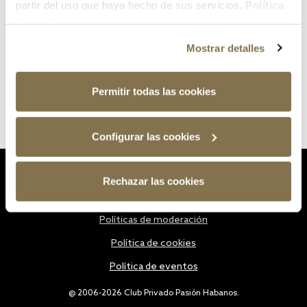
partir del uso que haya hecho de sus servicios.
Política
de cookies
Mostrar detalles
Permitir todas las cookies
Configurar las cookies
Estatutos
Rechazar las cookies
Política de privacidad
Políticas de moderación
Política de cookies
Política de eventos
@ 2006-2026 Club Privado Pasión Habanos.