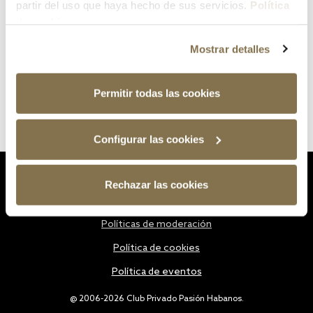
partir del uso que haya hecho de sus servicios.
Política
de cookies
Mostrar detalles
Permitir todas las cookies
Configurar las cookies
Estatutos
Rechazar las cookies
Política de privacidad
Políticas de moderación
Política de cookies
Política de eventos
@ 2006-2026 Club Privado Pasión Habanos.