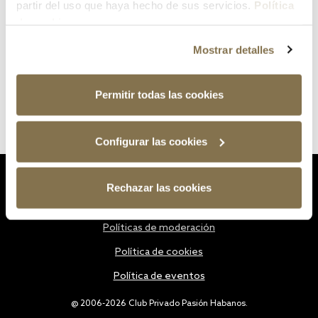
partir del uso que haya hecho de sus servicios.
Política
de cookies
Mostrar detalles
Permitir todas las cookies
Configurar las cookies
Estatutos
Rechazar las cookies
Política de privacidad
Políticas de moderación
Política de cookies
Política de eventos
@ 2006-2026 Club Privado Pasión Habanos.