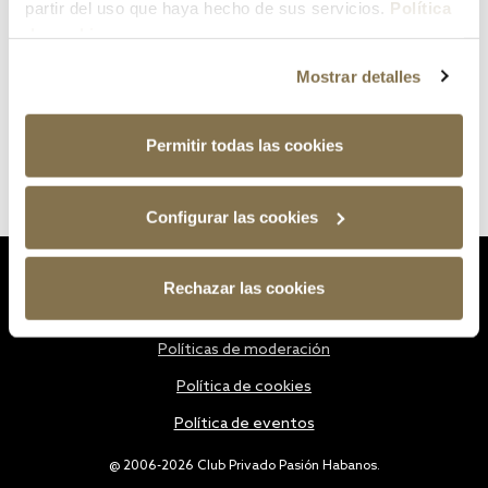
partir del uso que haya hecho de sus servicios.
Política
de cookies
Mostrar detalles
Permitir todas las cookies
Configurar las cookies
Estatutos
Rechazar las cookies
Política de privacidad
Políticas de moderación
Política de cookies
Política de eventos
@ 2006-2026 Club Privado Pasión Habanos.