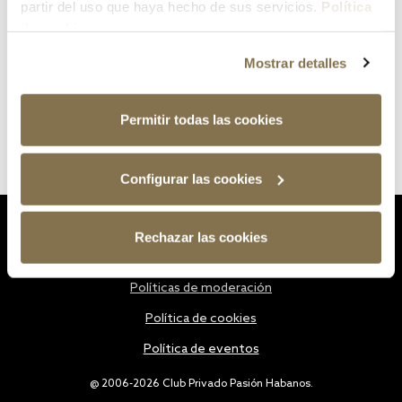
partir del uso que haya hecho de sus servicios.
Política
de cookies
Mostrar detalles
Permitir todas las cookies
Configurar las cookies
Estatutos
Rechazar las cookies
Política de privacidad
Políticas de moderación
Política de cookies
Política de eventos
@ 2006-2026 Club Privado Pasión Habanos.