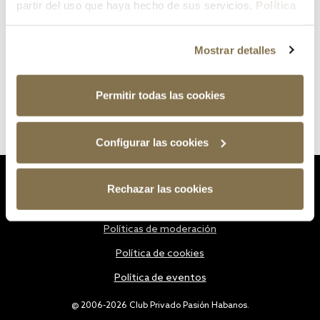
partir del uso que haya hecho de sus servicios.
Política
de cookies
Mostrar detalles
Permitir todas las cookies
Configurar las cookies
Estatutos
Rechazar las cookies
Política de privacidad
Políticas de moderación
Política de cookies
Política de eventos
@ 2006-2026 Club Privado Pasión Habanos.