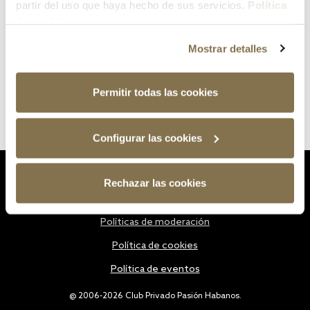
partir del uso que haya hecho de sus servicios.
Política
de cookies
Mostrar detalles
Permitir todas las cookies
Configurar las cookies
Estatutos
Rechazar las cookies
Política de privacidad
Políticas de moderación
Política de cookies
Política de eventos
@ 2006-2026 Club Privado Pasión Habanos.