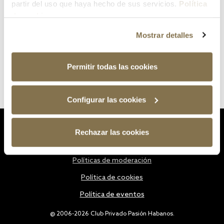
partir del uso que haya hecho de sus servicios.
Política
de cookies
Mostrar detalles
Permitir todas las cookies
Configurar las cookies
Estatutos
Rechazar las cookies
Política de privacidad
Políticas de moderación
Política de cookies
Política de eventos
@ 2006-2026 Club Privado Pasión Habanos.