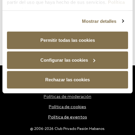
partir del uso que haya hecho de sus servicios.
Política
de cookies
Mostrar detalles
Permitir todas las cookies
Configurar las cookies
Estatutos
Rechazar las cookies
Política de privacidad
Políticas de moderación
Política de cookies
Política de eventos
@ 2006-2026 Club Privado Pasión Habanos.