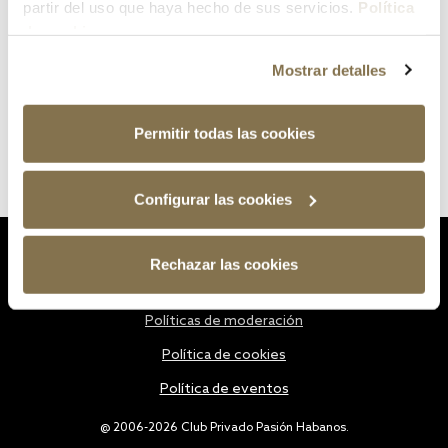
partir del uso que haya hecho de sus servicios.
Política
de cookies
Mostrar detalles
Permitir todas las cookies
Configurar las cookies
Estatutos
Rechazar las cookies
Política de privacidad
Políticas de moderación
Política de cookies
Política de eventos
@ 2006-2026 Club Privado Pasión Habanos.