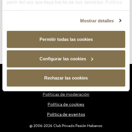
partir del uso que haya hecho de sus servicios.
Política
de cookies
Mostrar detalles
Permitir todas las cookies
Configurar las cookies
Estatutos
Rechazar las cookies
Política de privacidad
Políticas de moderación
Política de cookies
Política de eventos
@ 2006-2026 Club Privado Pasión Habanos.