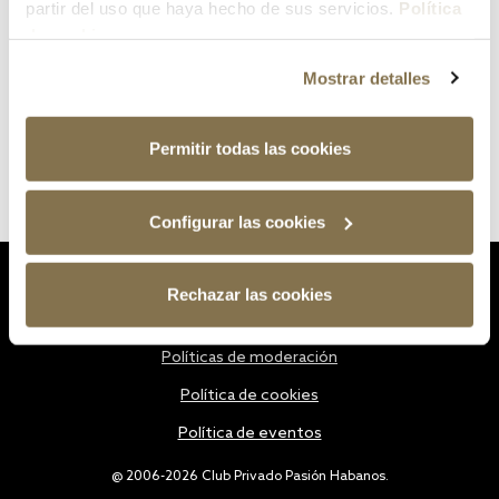
partir del uso que haya hecho de sus servicios.
Política
de cookies
Mostrar detalles
Permitir todas las cookies
Configurar las cookies
Estatutos
Rechazar las cookies
Política de privacidad
Políticas de moderación
Política de cookies
Política de eventos
@ 2006-2026 Club Privado Pasión Habanos.