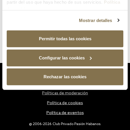
partir del uso que haya hecho de sus servicios.
Política
de cookies
Mostrar detalles
Permitir todas las cookies
Configurar las cookies
Estatutos
Rechazar las cookies
Política de privacidad
Políticas de moderación
Política de cookies
Política de eventos
@ 2006-2026 Club Privado Pasión Habanos.