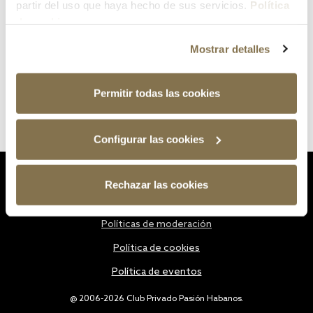
partir del uso que haya hecho de sus servicios.
Política
de cookies
Mostrar detalles
Permitir todas las cookies
Configurar las cookies
Estatutos
Rechazar las cookies
Política de privacidad
Políticas de moderación
Política de cookies
Política de eventos
@ 2006-2026 Club Privado Pasión Habanos.