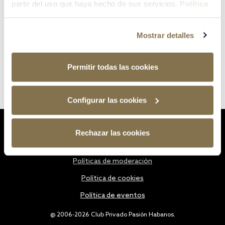
partir del uso que haya hecho de sus servicios.
Política
de cookies
Mostrar detalles
Permitir todas las cookies
Configurar las cookies
Estatutos
Rechazar las cookies
Política de privacidad
Políticas de moderación
Política de cookies
Política de eventos
@ 2006-2026 Club Privado Pasión Habanos.