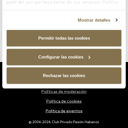
partir del uso que haya hecho de sus servicios.
Política
de cookies
Mostrar detalles
Permitir todas las cookies
Configurar las cookies
Estatutos
Rechazar las cookies
Política de privacidad
Políticas de moderación
Política de cookies
Política de eventos
@ 2006-2026 Club Privado Pasión Habanos.