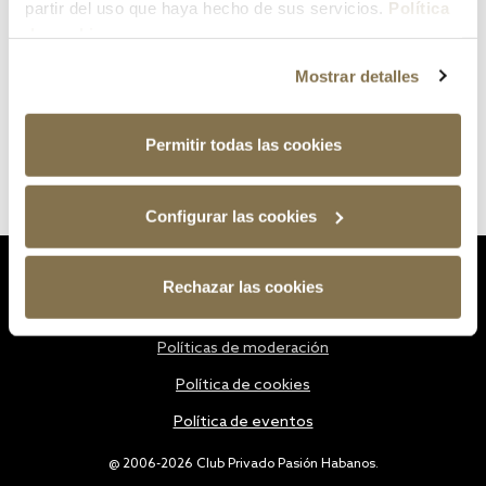
partir del uso que haya hecho de sus servicios.
Política
de cookies
Mostrar detalles
Permitir todas las cookies
Configurar las cookies
Estatutos
Rechazar las cookies
Política de privacidad
Políticas de moderación
Política de cookies
Política de eventos
@ 2006-2026 Club Privado Pasión Habanos.