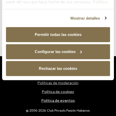
partir del uso que haya hecho de sus servicios.
Política
de cookies
Mostrar detalles
Permitir todas las cookies
Configurar las cookies
Estatutos
Rechazar las cookies
Política de privacidad
Políticas de moderación
Política de cookies
Política de eventos
@ 2006-2026 Club Privado Pasión Habanos.