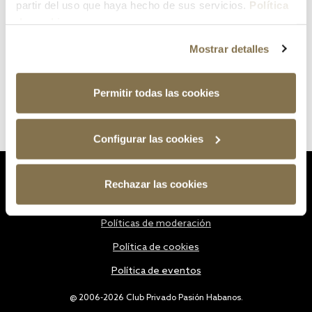
partir del uso que haya hecho de sus servicios.
Política
de cookies
Mostrar detalles
Permitir todas las cookies
Configurar las cookies
Estatutos
Rechazar las cookies
Política de privacidad
Políticas de moderación
Política de cookies
Política de eventos
@ 2006-2026 Club Privado Pasión Habanos.