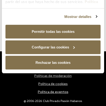
partir del uso que haya hecho de sus servicios.
Política
de cookies
Mostrar detalles
Permitir todas las cookies
Configurar las cookies
Estatutos
Rechazar las cookies
Política de privacidad
Políticas de moderación
Política de cookies
Política de eventos
@ 2006-2026 Club Privado Pasión Habanos.