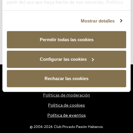
partir del uso que haya hecho de sus servicios.
Política
de cookies
Mostrar detalles
Permitir todas las cookies
Configurar las cookies
Estatutos
Rechazar las cookies
Política de privacidad
Políticas de moderación
Política de cookies
Política de eventos
@ 2006-2026 Club Privado Pasión Habanos.