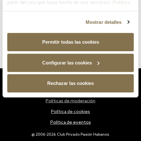
partir del uso que haya hecho de sus servicios.
Política
de cookies
Mostrar detalles
Permitir todas las cookies
Configurar las cookies
Estatutos
Rechazar las cookies
Política de privacidad
Políticas de moderación
Política de cookies
Política de eventos
@ 2006-2026 Club Privado Pasión Habanos.