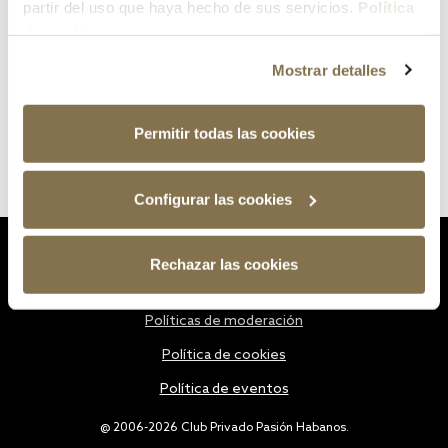
partir del uso que haya hecho de sus servicios.
Política
de cookies
Mostrar detalles
Permitir todas las cookies
Configurar las cookies
Estatutos
Rechazar las cookies
Política de privacidad
Políticas de moderación
Política de cookies
Política de eventos
@ 2006-2026 Club Privado Pasión Habanos.