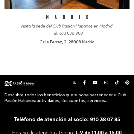
MADRID
Visita la sede del Club Pasión Habanos en Madrid.
Tel: 673 838 983
Calle Ferraz, 2, 28008 Madrid
Descubre todos los beneficios que supone pertenecer al Club
Pasión Habanos: actividades, descuentos, servicios…
Teléfono de atención al socio: 910 38 07 85
Horario de atención al socio:
L-V de 11.00 a 15.00