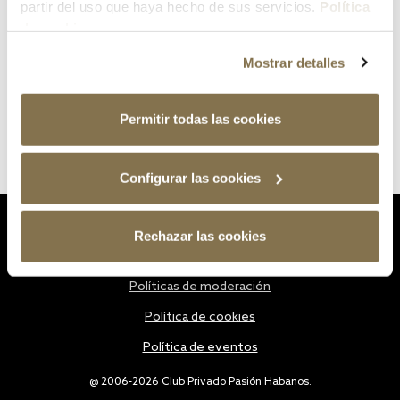
partir del uso que haya hecho de sus servicios.
Política
de cookies
Mostrar detalles
Permitir todas las cookies
Configurar las cookies
Estatutos
Rechazar las cookies
Política de privacidad
Políticas de moderación
Política de cookies
Política de eventos
@ 2006-2026 Club Privado Pasión Habanos.