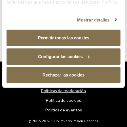
partir del uso que haya hecho de sus servicios.
Política
de cookies
Mostrar detalles
Permitir todas las cookies
Configurar las cookies
Estatutos
Rechazar las cookies
Política de privacidad
Políticas de moderación
Política de cookies
Política de eventos
@ 2006-2026 Club Privado Pasión Habanos.