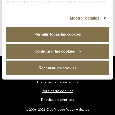
partir del uso que haya hecho de sus servicios.
Política
de cookies
Mostrar detalles
Permitir todas las cookies
Configurar las cookies
Estatutos
Rechazar las cookies
Política de privacidad
Políticas de moderación
Política de cookies
Política de eventos
@ 2006-2026 Club Privado Pasión Habanos.