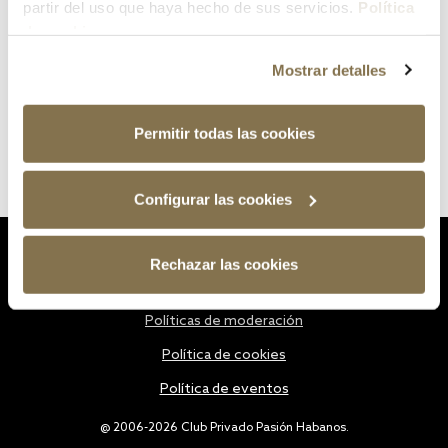
partir del uso que haya hecho de sus servicios.
Política
de cookies
Mostrar detalles
Permitir todas las cookies
Configurar las cookies
Estatutos
Rechazar las cookies
Política de privacidad
Políticas de moderación
Política de cookies
Política de eventos
@ 2006-2026 Club Privado Pasión Habanos.