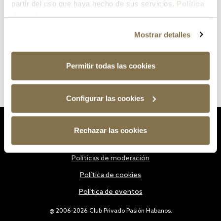
partir del uso que haya hecho de sus servicios.
Política
de cookies
Mostrar detalles
Permitir todas las cookies
Configurar las cookies
Estatutos
Rechazar las cookies
Política de privacidad
Políticas de moderación
Política de cookies
Política de eventos
@ 2006-2026 Club Privado Pasión Habanos.