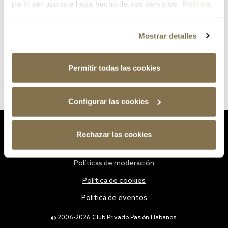
partir del uso que haya hecho de sus servicios.
Política
de cookies
Mostrar detalles
Permitir todas las cookies
Configurar las cookies
Estatutos
Rechazar las cookies
Política de privacidad
Políticas de moderación
Política de cookies
Política de eventos
@ 2006-2026 Club Privado Pasión Habanos.