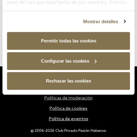
partir del uso que haya hecho de sus servicios.
Política
de cookies
Mostrar detalles
Permitir todas las cookies
Configurar las cookies
Estatutos
Rechazar las cookies
Política de privacidad
Políticas de moderación
Política de cookies
Política de eventos
@ 2006-2026 Club Privado Pasión Habanos.