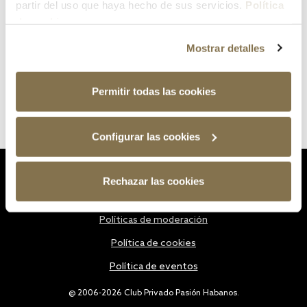
partir del uso que haya hecho de sus servicios.
Política
de cookies
Mostrar detalles
Permitir todas las cookies
Configurar las cookies
Estatutos
Rechazar las cookies
Política de privacidad
Políticas de moderación
Política de cookies
Política de eventos
@ 2006-2026 Club Privado Pasión Habanos.