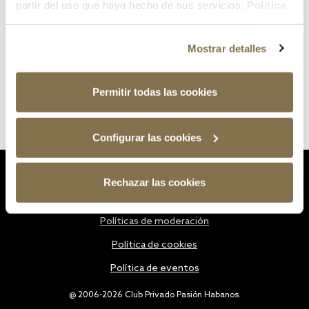
partir del uso que haya hecho de sus servicios.
Política
de cookies
Mostrar detalles
Permitir todas las cookies
Configurar las cookies
Estatutos
Rechazar las cookies
Política de privacidad
Políticas de moderación
Política de cookies
Política de eventos
@ 2006-2026 Club Privado Pasión Habanos.