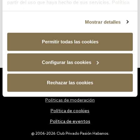
partir del uso que haya hecho de sus servicios.
Política
de cookies
Mostrar detalles
Permitir todas las cookies
Configurar las cookies
Estatutos
Rechazar las cookies
Política de privacidad
Políticas de moderación
Política de cookies
Política de eventos
@ 2006-2026 Club Privado Pasión Habanos.