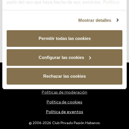
partir del uso que haya hecho de sus servicios.
Política
de cookies
Mostrar detalles
Permitir todas las cookies
Configurar las cookies
Estatutos
Rechazar las cookies
Política de privacidad
Políticas de moderación
Política de cookies
Política de eventos
@ 2006-2026 Club Privado Pasión Habanos.