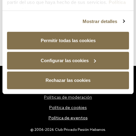
partir del uso que haya hecho de sus servicios.
Política
de cookies
Mostrar detalles
Permitir todas las cookies
Configurar las cookies
Estatutos
Rechazar las cookies
Política de privacidad
Políticas de moderación
Política de cookies
Política de eventos
@ 2006-2026 Club Privado Pasión Habanos.