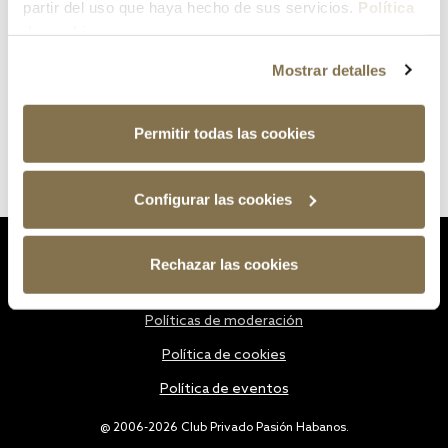
partir del uso que haya hecho de sus servicios.
Política
de cookies
Mostrar detalles
Permitir todas las cookies
Configurar las cookies
Estatutos
Rechazar las cookies
Política de privacidad
Políticas de moderación
Política de cookies
Política de eventos
@ 2006-2026 Club Privado Pasión Habanos.