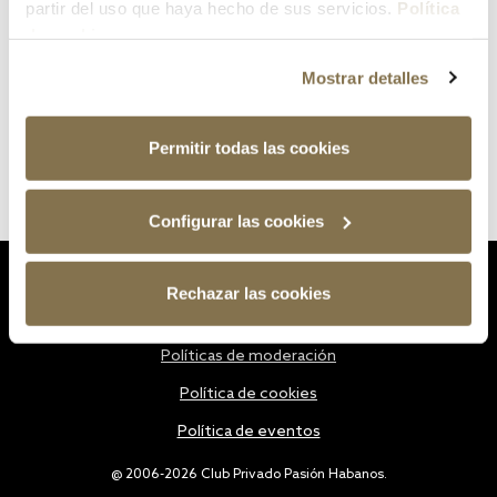
partir del uso que haya hecho de sus servicios.
Política
de cookies
Mostrar detalles
Permitir todas las cookies
Configurar las cookies
Estatutos
Rechazar las cookies
Política de privacidad
Políticas de moderación
Política de cookies
Política de eventos
@ 2006-2026 Club Privado Pasión Habanos.