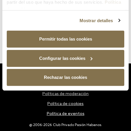
partir del uso que haya hecho de sus servicios.
Política
de cookies
Mostrar detalles
Permitir todas las cookies
Configurar las cookies
Estatutos
Rechazar las cookies
Política de privacidad
Políticas de moderación
Política de cookies
Política de eventos
@ 2006-2026 Club Privado Pasión Habanos.