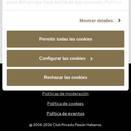
partir del uso que haya hecho de sus servicios.
Política
de cookies
Mostrar detalles
Permitir todas las cookies
Configurar las cookies
Estatutos
Rechazar las cookies
Política de privacidad
Políticas de moderación
Política de cookies
Política de eventos
@ 2006-2026 Club Privado Pasión Habanos.