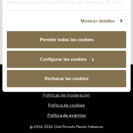
partir del uso que haya hecho de sus servicios.
Política
de cookies
Mostrar detalles
Permitir todas las cookies
Configurar las cookies
Estatutos
Rechazar las cookies
Política de privacidad
Políticas de moderación
Política de cookies
Política de eventos
@ 2006-2026 Club Privado Pasión Habanos.