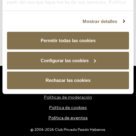
partir del uso que haya hecho de sus servicios.
Política
de cookies
Mostrar detalles
Permitir todas las cookies
Configurar las cookies
Estatutos
Rechazar las cookies
Política de privacidad
Políticas de moderación
Política de cookies
Política de eventos
@ 2006-2026 Club Privado Pasión Habanos.