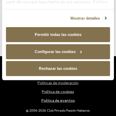
partir del uso que haya hecho de sus servicios.
Política
de cookies
Mostrar detalles
Permitir todas las cookies
Configurar las cookies
Estatutos
Rechazar las cookies
Política de privacidad
Políticas de moderación
Política de cookies
Política de eventos
@ 2006-2026 Club Privado Pasión Habanos.