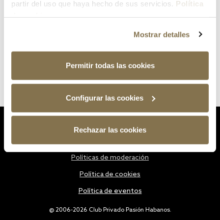
partir del uso que haya hecho de sus servicios.
Política
de cookies
Mostrar detalles
Permitir todas las cookies
Configurar las cookies
Estatutos
Rechazar las cookies
Política de privacidad
Políticas de moderación
Política de cookies
Política de eventos
@ 2006-2026 Club Privado Pasión Habanos.