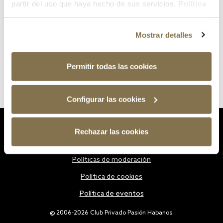
partir del uso que haya hecho de sus servicios.
Política
de cookies
Mostrar detalles
Permitir todas las cookies
Configurar las cookies
Estatutos
Rechazar las cookies
Política de privacidad
Políticas de moderación
Política de cookies
Política de eventos
@ 2006-2026 Club Privado Pasión Habanos.