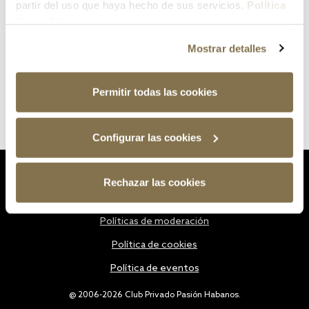
partir del uso que haya hecho de sus servicios.
Política
de cookies
Mostrar detalles
Permitir todas las cookies
Configurar las cookies
Estatutos
Rechazar las cookies
Política de privacidad
Políticas de moderación
Política de cookies
Política de eventos
@ 2006-2026 Club Privado Pasión Habanos.