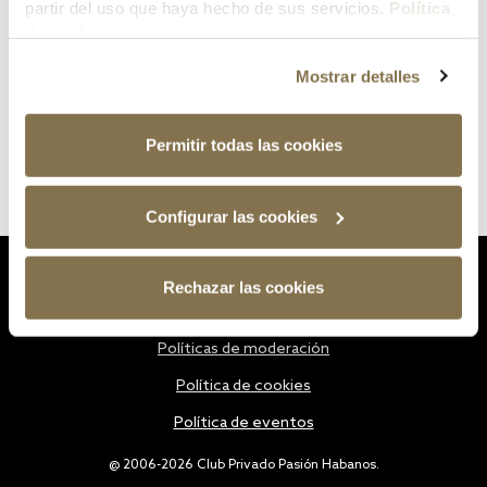
partir del uso que haya hecho de sus servicios.
Política
de cookies
Mostrar detalles
Permitir todas las cookies
Configurar las cookies
Estatutos
Rechazar las cookies
Política de privacidad
Políticas de moderación
Política de cookies
Política de eventos
@ 2006-2026 Club Privado Pasión Habanos.