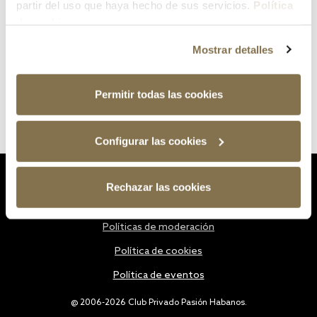
partir del uso que haya hecho de sus servicios.
Política
de cookies
Mostrar detalles
Permitir todas las cookies
Configurar las cookies
Estatutos
Rechazar las cookies
Política de privacidad
Políticas de moderación
Política de cookies
Política de eventos
@ 2006-2026 Club Privado Pasión Habanos.