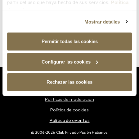
partir del uso que haya hecho de sus servicios.
Política
de cookies
Mostrar detalles
Permitir todas las cookies
Configurar las cookies
Estatutos
Rechazar las cookies
Política de privacidad
Políticas de moderación
Política de cookies
Política de eventos
@ 2006-2026 Club Privado Pasión Habanos.