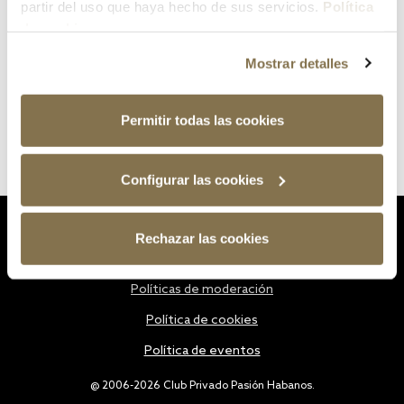
partir del uso que haya hecho de sus servicios.
Política
de cookies
Mostrar detalles
Permitir todas las cookies
Configurar las cookies
Estatutos
Rechazar las cookies
Política de privacidad
Políticas de moderación
Política de cookies
Política de eventos
@ 2006-2026 Club Privado Pasión Habanos.